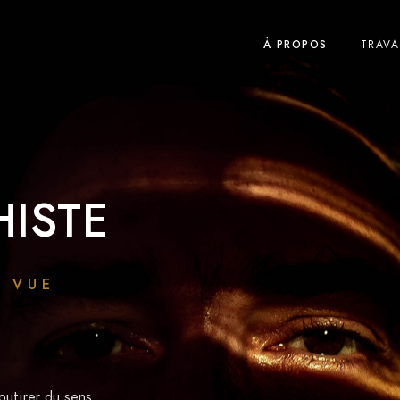
À PROPOS
TRAVA
ISTE
E VUE
outirer du sens.