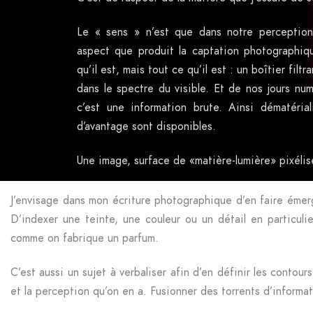
Le « sens » n’est que dans notre perception,
aspect que produit la captation photographiqu
qu’il est, mais tout ce qu’il est : un boîtier filt
dans le spectre du visible. Et de nos jours num
c’est une information brute. Ainsi dématéria
d’avantage sont disponibles.
Une image, surface de «matière-lumière» pixélisé
J’envisage dans mon écriture photographique d’en faire émerg
D’indexer une teinte, une couleur ou un détail en particulie
comme on fabrique un parfum.
C’est aussi un sujet à verbaliser afin d’en définir les contours
et la perception qu’on en a. Fusionner des torrents d’informa