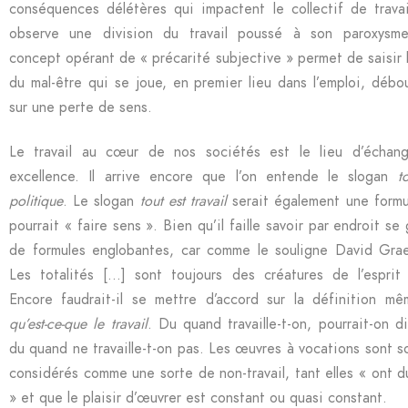
conséquences délétères qui impactent le collectif de travail
observe une division du travail poussé à son paroxysm
concept opérant de « précarité subjective » permet de saisir l
du mal-être qui se joue, en premier lieu dans l’emploi, débo
sur une perte de sens.
Le travail au cœur de nos sociétés est le lieu d’échan
excellence. Il arrive encore que l’on entende le slogan
t
politique
. Le slogan
tout est travail
serait également une formu
pourrait « faire sens ». Bien qu’il faille savoir par endroit se
de formules englobantes, car comme le souligne David Gra
Les totalités […] sont toujours des créatures de l’esprit 
Encore faudrait-il se mettre d’accord sur la définition m
qu’est-ce-que le travail
. Du quand travaille-t-on, pourrait-on d
du quand ne travaille-t-on pas. Les œuvres à vocations sont s
considérés comme une sorte de non-travail, tant elles « ont d
» et que le plaisir d’œuvrer est constant ou quasi constant.