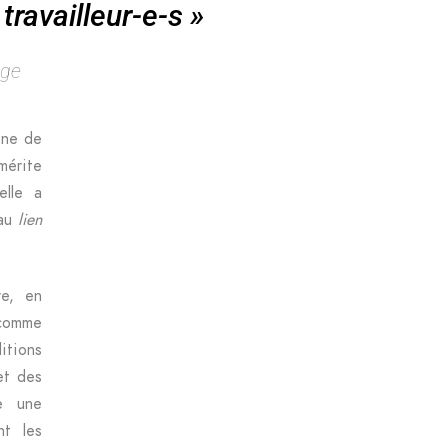
travailleur-e-s »
age
ine de
mérite
elle a
 au
lien
re, en
 comme
itions
et des
e une
nt les