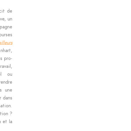
cit de
ve, un
mpagne
urses
ailleurs
nhart,
s pro-
ravail,
el ou
rendre
rs une
ir dans
ation.
ation ?
 et la