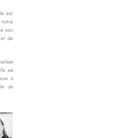
le est
 notre
de son
 et de
ialisée
lle est
eure à
ité de