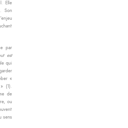
. Elle
e. Son
’enjeu
uchant
ge par
out est
le qui
 garder
eber «
» (1).
ême de
ire, ou
ouvent
u sens