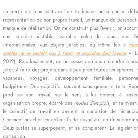
La perte de sens au travail se traduisant aussi par un défi
représentation de son propre travail, un manque de perspecti
manque de réalisation. On ne construit plus l’avenir, on acco
une société instable, variable selon le cours des Bo
internationales, aux objets jetables, où même les «
trav
stables ne se sentent pas à l’abri, et appréhendent l’avenir
» (Li
2012). Paradoxalement, on ne cesse de nous enjoindre à nou
jeter, à faire des projets dans à peu près toutes les sphères, t
vacances, voyages, développement familiale, personn
budgétaire. Des objectifs, souvent sans queue ni tête. Rep
pied sur son travail, sur le sens à lui donner, à trave
organisation propre, écarté des
modes d’emplois
, et réinvest
le collectif de travail en devient la condition de l’émancip
Comment arracher les collectifs de travail au lien de subordin
Deux pistes se superposent, et se complètent. La législation
cotisation.